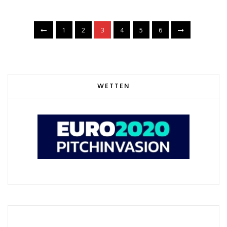
1
2
3
4
5
6
WETTEN