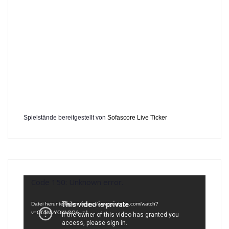
Spielstände bereitgestellt von
Sofascore Live Ticker
Video-
Code 150: Unknown error.
Player
Datei herunterladen: https://www.youtube.com/watch?
v=O65MvYOKkQQ&_=1