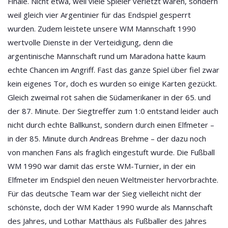
Finale. Nicht etwa, weil viele Spieler verletzt waren, sondern
weil gleich vier Argentinier für das Endspiel gesperrt
wurden. Zudem leistete unsere
WM Mannschaft 1990
wertvolle Dienste in der Verteidigung, denn die
argentinische Mannschaft rund um Maradona hatte kaum
echte Chancen im Angriff. Fast das ganze Spiel über fiel zwar
kein eigenes Tor, doch es wurden so einige Karten gezückt.
Gleich zweimal rot sahen die Südamerikaner in der 65. und
der 87. Minute. Der Siegtreffer zum 1:0 entstand leider auch
nicht durch echte Ballkunst, sondern durch einen Elfmeter –
in der 85. Minute durch Andreas Brehme – der dazu noch
von manchen Fans als fraglich eingestuft wurde. Die
Fußball
WM 1990
war damit das erste WM-Turnier, in der ein
Elfmeter im Endspiel den neuen Weltmeister hervorbrachte.
Für das deutsche Team war der Sieg vielleicht nicht der
schönste, doch der
WM Kader 1990
wurde als Mannschaft
des Jahres, und Lothar Matthäus als Fußballer des Jahres