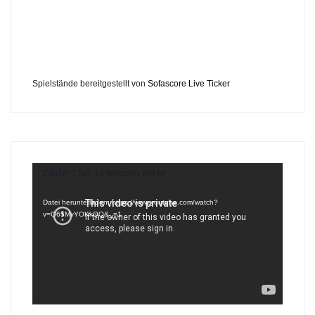
Spielstände bereitgestellt von
Sofascore Live Ticker
Video-
Code 150: Unknown error.
Player
Datei herunterladen: https://www.youtube.com/watch?
v=O65MvYOKkQQ&_=1