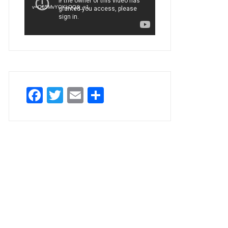
v=O65MvYOKkQQ&_=1
Facebook
Twitter
Email
Teilen