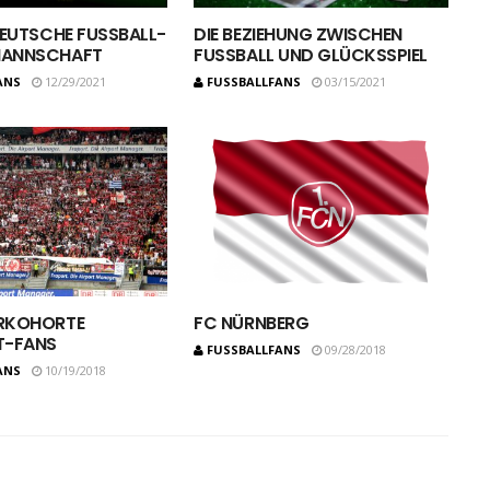
DEUTSCHE FUSSBALL-O
DIE BEZIEHUNG ZWISCHEN
ANNSCHAFT
FUSSBALL UND GLÜCKSSPIEL
ANS
12/29/2021
FUSSBALLFANS
03/15/2021
RKOHORTE
FC NÜRNBERG
T-FANS
FUSSBALLFANS
09/28/2018
ANS
10/19/2018