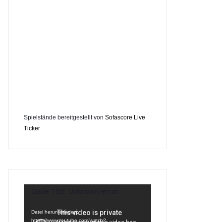
Spielstände bereitgestellt von
Sofascore Live
Ticker
Video-
Code 150: Unknown error.
Player
Datei herunterladen:
https://www.youtube.com/watch?