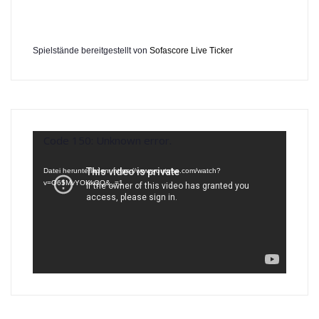
Spielstände bereitgestellt von
Sofascore Live Ticker
Video-
Code 150: Unknown error.
Player
Datei herunterladen: https://www.youtube.com/watch?
v=O65MvYOKkQQ&_=1