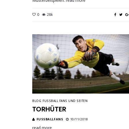
Musterbeispielen. read more
0
28k
BLOG
FUSSBALL FANS UND SEITEN
TORHÜTER
FUSSBALLFANS
10/11/2018
read more