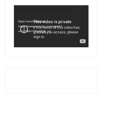
Video-
Code 150: Unknown error.
Player
Datei herunterladen:
https://www.youtube.com/watch?
v=O65MvYOKkQQ&_=1